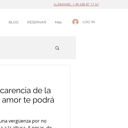
LLÁMAME: +34 638 87 17 67
LOG IN
BLOG
RESERVAR
Más
carencia de la
 amor te podrá
una vergüenza por no
a la altura. A pesar, de