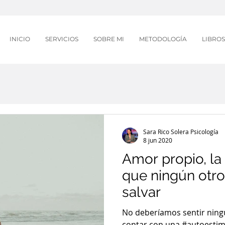
INICIO
SERVICIOS
SOBRE MI
METODOLOGÍA
LIBROS
Sara Rico Solera Psicología
8 jun 2020
Amor propio, la 
que ningún otro
salvar
No deberíamos sentir ning
contar con una #autoestima 